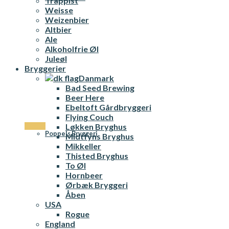
Trappist
Weisse
Weizenbier
Altbier
Ale
Alkoholfrie Øl
Juleøl
Bryggerier
Danmark
Bad Seed Brewing
Beer Here
Ebeltoft Gårdbryggeri
Flying Couch
Løkken Bryghus
Sverige
Poppels Bryggeri
Midtfyns Bryghus
Mikkeller
Thisted Bryghus
To Øl
Hornbeer
Ørbæk Bryggeri
Åben
USA
Rogue
England