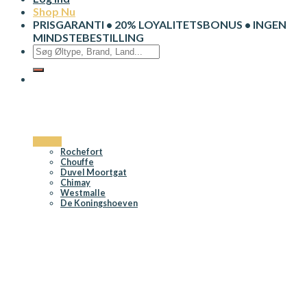
Shop Nu
PRISGARANTI • 20% LOYALITETSBONUS • INGEN
MINDSTEBESTILLING
Søg
efter:
Belgien
Rochefort
Chouffe
Duvel Moortgat
Chimay
Westmalle
De Koningshoeven