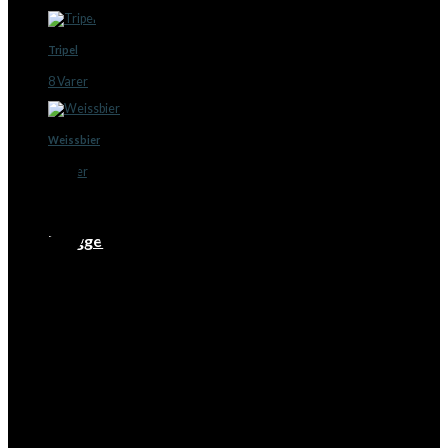
Tripel
8 Varer
Weissbier
3 Varer
Bryggerier