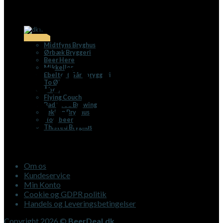
Danmark
Midtfyns Bryghus
Ørbæk Bryggeri
Beer Here
Mikkeller
Ebeltoft Gårdbryggeri
To Øl
Åben
Flying Couch
Bad Seed Brewing
Løkken Bryghus
Hornbeer
Thisted Bryghus
Om os
Kundeservice
Min Konto
Cookie og GDPR politik
Handels og Leveringsbetingelser
Copyright 2026 ©
BeerDeal.dk