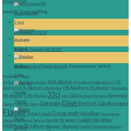
program
her
Seneste Trend og Blog
New England IPA
23
1 Vare
okt
Øl trends i 2023
23
Økologisk
okt
Bedste Danske Øl 2022
13 Varer
21
nov
til
Velkommen til beerdeal.dk
Kommentarer lukket
Ølpakker
Velkomm
1 Vare
Produkt Tags
til
4.8% Alkohol
beerdeal.
4.6% Alkohol
5.3%
4.7% Alkohol
4.9% Alkohol
5.0% Alkohol
6% Alcohol
5.5 % Alkohol
Alkohol
6.5% Alkohol
5.6% Alkohol
7% Alkohol
33cl
Pale Ale
50cl
Brewdog
8% Alkohol
9.5% Alkohol
44cl
Bad Seed Brewing
Dåse
7 Varer
Danmark
Ebeltoft Gårdbryggeri
Chouffe
Chimay
Citrus
Flaske
Gyrup malt
HornBeer
Flying Couch
Humletype:
Lervig Bryggeri
Løkken Bryghus
Pilsner
Mosaik
Humletype: Simcoe
Midtfyns Bryghus
Munkeøl
Mikkeller
Outlet
Rochefort Brewery
15 Varer