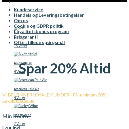
Kundeservice
Øltyper
Handels og Leveringsbetingelser
Om os
Cookie og GDPR politik
Loyalitetsbonus program
Prisgaranti
Ale
Ofte stillede spørgsmål
15 Varer
Spar 20% Altid
Alkoholfri øl
4 Varer
American Pale Ale
VI BELØNNER LOYALE KUNDER - Få minimum 20% i
4 Varer
Loyalitetsbonus
Min Konto
Barley Wine
2 Varer
Log ind