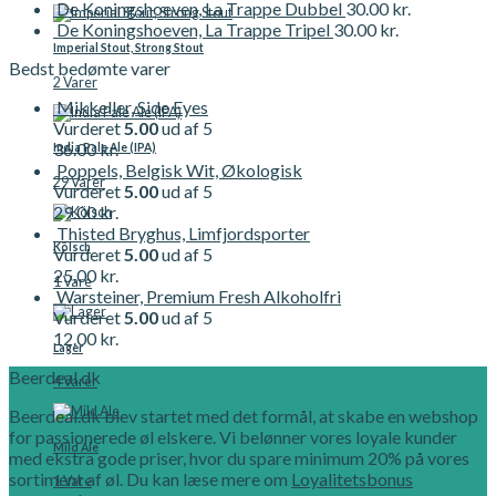
De Koningshoeven, La Trappe Dubbel
30.00
kr.
De Koningshoeven, La Trappe Tripel
30.00
kr.
Imperial Stout, Strong Stout
Bedst bedømte varer
2 Varer
Mikkeller, Side Eyes
Vurderet
5.00
ud af 5
36.00
kr.
India Pale Ale (IPA)
Poppels, Belgisk Wit, Økologisk
29 Varer
Vurderet
5.00
ud af 5
29.00
kr.
Thisted Bryghus, Limfjordsporter
Kölsch
Vurderet
5.00
ud af 5
25.00
kr.
1 Vare
Warsteiner, Premium Fresh Alkoholfri
Vurderet
5.00
ud af 5
12.00
kr.
Lager
Beerdeal.dk
4 Varer
Beerdeal.dk blev startet med det formål, at skabe en webshop
for passionerede øl elskere. Vi belønner vores loyale kunder
Mild Ale
med ekstra gode priser, hvor du spare minimum 20% på vores
sortiment af øl. Du kan læse mere om
Loyalitetsbonus
1 Vare