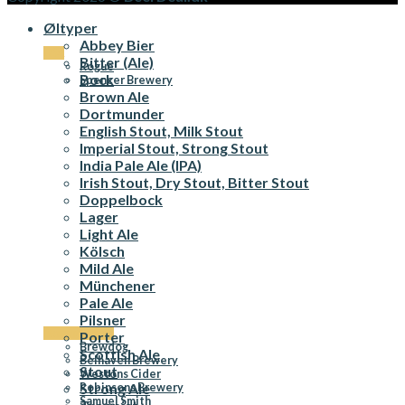
Øltyper
Abbey Bier
USA
Bitter (Ale)
Rogue
Bock
Spencer Brewery
Brown Ale
Dortmunder
English Stout, Milk Stout
Imperial Stout, Strong Stout
India Pale Ale (IPA)
Irish Stout, Dry Stout, Bitter Stout
Doppelbock
Lager
Light Ale
Kölsch
Mild Ale
Münchener
Pale Ale
Pilsner
Storbritannien
Porter
Brewdog
Scottish Ale
Belhaven Brewery
Stout
Westons Cider
Strong Ale
Robinsons Brewery
Samuel Smith