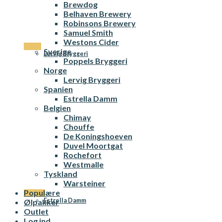
Brewdog
Belhaven Brewery
Robinsons Brewery
Samuel Smith
Westons Cider
Norge
Sverige
Lervig Bryggeri
Poppels Bryggeri
Norge
Lervig Bryggeri
Spanien
Estrella Damm
Belgien
Chimay
Chouffe
De Koningshoeven
Duvel Moortgat
Rochefort
Westmalle
Tyskland
Warsteiner
Populære
Spanien
Estrella Damm
Ølpakker
Outlet
Log ind