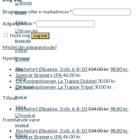
Brugernavn eller e-mailadresse
*
Blonde
4 Varer
Adgangskode
*
Husk mig
Log ind
Brown Ale
Mistet din adgangskode?
6 Varer
Nyeste varer
Rochefort Ølpakke, 3 stk. 6-8-10
104.00
kr.
98.80
kr.
Cider
Spencer Brewery, IPA
46.00
kr.
1 Vare
De Koningshoeven, La Trappe Dubbel
30.00
kr.
De Koningshoeven, La Trappe Tripel
30.00
kr.
Tilbud
Frugt øl
1 Vare
Rochefort Ølpakke, 3 stk. 6-8-10
104.00
kr.
98.80
kr.
Fremhævde varer
Hvede øl
Rochefort Ølpakke, 3 stk. 6-8-10
104.00
kr.
98.80
kr.
8 Varer
Spencer Brewery, IPA
46.00
kr.